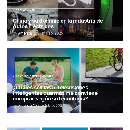
INNOVACIÓN
China y su dominio en la industria de
Autos Eléctricos
by
America CF
31 marzo, 2025
INNOVACIÓN
TECNOLOGÍA
¿Cuáles son las 5 Televisiones
inteligentes que más me conviene
comprar según su tecnología?
by
America CF
3 octubre, 2024