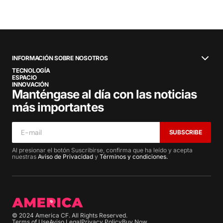
INFORMACIÓN SOBRE NOSOTROS
TECNOLOGÍA
ESPACIO
INNOVACIÓN
Manténgase al día con las noticias
más importantes
SUBSCRIBE
Al presionar el botón Suscribirse, confirma que ha leído y acepta
nuestras
Aviso de Privacidad
y
Términos y condiciones.
© 2024 America CF. All Rights Reserved.
Terms of Use
Aviso Legal
Privacy Policy
Buy Now