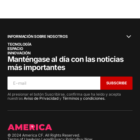
INFORMACIÓN SOBRE NOSOTROS
TECNOLOGÍA
ESPACIO
INNOVACIÓN
Manténgase al día con las noticias
más importantes
SUBSCRIBE
Al presionar el botón Suscribirse, confirma que ha leído y acepta
nuestras
Aviso de Privacidad
y
Términos y condiciones.
© 2024 America CF. All Rights Reserved.
Terms of Use
Aviso Legal
Privacy Policy
Buy Now