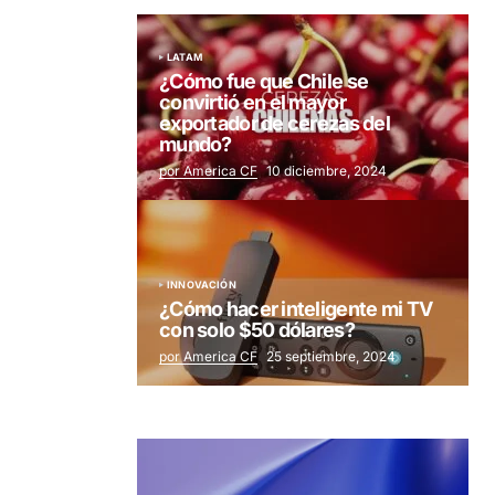
LATAM
¿Cómo fue que Chile se
convirtió en el mayor
exportador de cerezas del
mundo?
por America CF
10 diciembre, 2024
INNOVACIÓN
¿Cómo hacer inteligente mi TV
con solo $50 dólares?
por America CF
25 septiembre, 2024