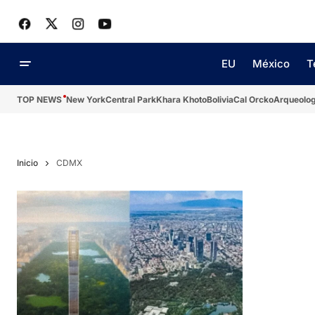
EU
México
T
TOP NEWS
New York
Central Park
Khara Khoto
Bolivia
Cal Orcko
Arqueolog
Inicio
CDMX