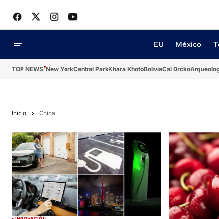
EU
México
T
TOP NEWS
New York
Central Park
Khara Khoto
Bolivia
Cal Orcko
Arqueolog
Inicio
China
INNOVACIÓN