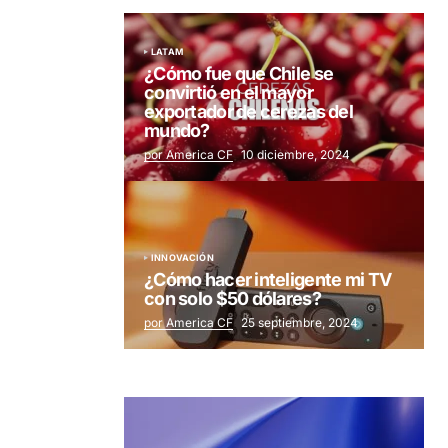
LATAM
¿Cómo fue que Chile se
convirtió en el mayor
exportador de cerezas del
mundo?
por America CF
10 diciembre, 2024
INNOVACIÓN
¿Cómo hacer inteligente mi TV
con solo $50 dólares?
por America CF
25 septiembre, 2024