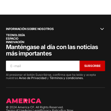
INFORMACIÓN SOBRE NOSOTROS
TECNOLOGÍA
ESPACIO
INNOVACIÓN
Manténgase al día con las noticias
más importantes
SUBSCRIBE
Al presionar el botón Suscribirse, confirma que ha leído y acepta
nuestras
Aviso de Privacidad
y
Términos y condiciones.
© 2024 America CF. All Rights Reserved.
Terms of Use
Aviso Legal
Privacy Policy
Buy Now