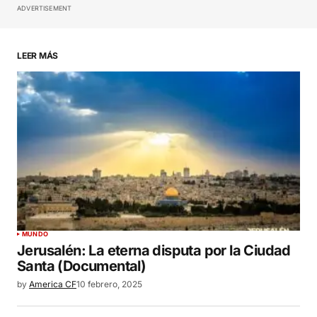
ADVERTISEMENT
Your Name
*
LEER MÁS
Your E-mail
*
Guardar mi nombre, correo electrónico y sitio
web en este navegador para la próxima vez que
haga un comentario.
SUBMIT COMMENT
MUNDO
Jerusalén: La eterna disputa por la Ciudad
Santa (Documental)
by
America CF
10 febrero, 2025