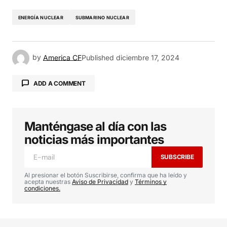
ENERGÍA NUCLEAR
SUBMARINO NUCLEAR
by
America CF
Published
diciembre 17, 2024
ADD A COMMENT
Manténgase al día con las
Tu dirección de correo electrónico no será
publicada.
Los campos obligatorios están
noticias más importantes
marcados con
*
SUBSCRIBE
Comment
*
Al presionar el botón Suscribirse, confirma que ha leído y
acepta nuestras
Aviso de Privacidad
y
Términos y
condiciones.