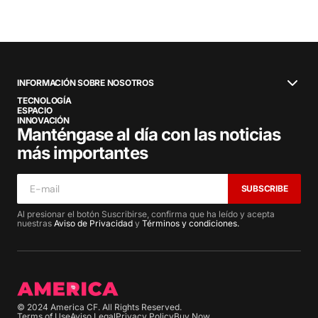
INFORMACIÓN SOBRE NOSOTROS
TECNOLOGÍA
ESPACIO
INNOVACIÓN
Manténgase al día con las noticias
más importantes
SUBSCRIBE
Al presionar el botón Suscribirse, confirma que ha leído y acepta
nuestras
Aviso de Privacidad
y
Términos y condiciones.
© 2024 America CF. All Rights Reserved.
Terms of Use
Aviso Legal
Privacy Policy
Buy Now