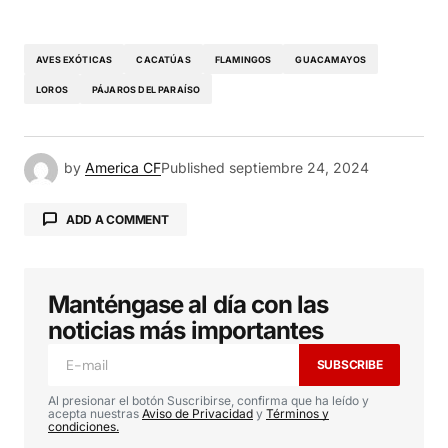
AVES EXÓTICAS
CACATÚAS
FLAMINGOS
GUACAMAYOS
LOROS
PÁJAROS DEL PARAÍSO
by
America CF
Published
septiembre 24, 2024
ADD A COMMENT
Manténgase al día con las
Tu dirección de correo electrónico no será
publicada.
Los campos obligatorios están
noticias más importantes
marcados con
*
SUBSCRIBE
Comment
*
Al presionar el botón Suscribirse, confirma que ha leído y
acepta nuestras
Aviso de Privacidad
y
Términos y
condiciones.