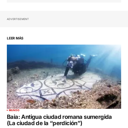
ADVERTISEMENT
Your Name
*
LEER MÁS
Your E-mail
*
Guardar mi nombre, correo electrónico y sitio
web en este navegador para la próxima vez que
haga un comentario.
SUBMIT COMMENT
MUNDO
Baia: Antigua ciudad romana sumergida
(La ciudad de la “perdición”)