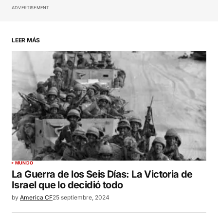
ADVERTISEMENT
Your Name
*
LEER MÁS
Your E-mail
*
Guardar mi nombre, correo electrónico y sitio
web en este navegador para la próxima vez que
haga un comentario.
SUBMIT COMMENT
MUNDO
La Guerra de los Seis Días: La Victoria de
Israel que lo decidió todo
by
America CF
25 septiembre, 2024