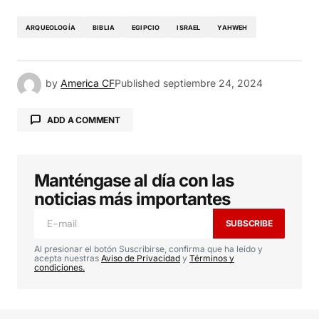
ARQUEOLOGÍA
BIBLIA
EGIPCIO
ISRAEL
YAHWEH
by
America CF
Published
septiembre 24, 2024
ADD A COMMENT
Manténgase al día con las
Tu dirección de correo electrónico no será
publicada.
Los campos obligatorios están
noticias más importantes
marcados con
*
SUBSCRIBE
Comment
*
Al presionar el botón Suscribirse, confirma que ha leído y
acepta nuestras
Aviso de Privacidad
y
Términos y
condiciones.