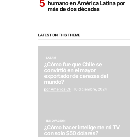
humano en América Latina por
más de dos décadas
LATEST ON THIS THEME
LATAM
¿Cómo fue que Chile se
convirtió en el mayor
exportador de cerezas del
mundo?
por America CF
10 diciembre, 2024
INNOVACIÓN
¿Cómo hacer inteligente mi TV
con solo $50 dólares?