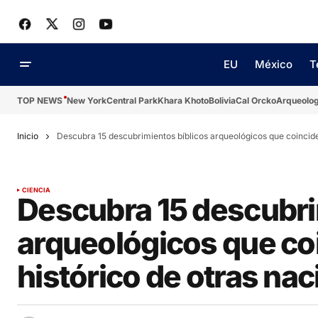
EU
México
T
TOP NEWS
New York
Central Park
Khara Khoto
Bolivia
Cal Orcko
Arqueolog
Inicio
Descubra 15 descubrimientos bíblicos arqueológicos que coinciden
CIENCIA
Descubra 15 descubri
arqueológicos que coi
histórico de otras na