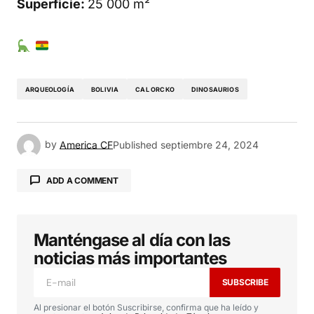
Superficie:
25 000 m²
ARQUEOLOGÍA
BOLIVIA
CAL ORCKO
DINOSAURIOS
by
America CF
Published
septiembre 24, 2024
ADD A COMMENT
Manténgase al día con las
Tu dirección de correo electrónico no será
publicada.
Los campos obligatorios están
noticias más importantes
marcados con
*
SUBSCRIBE
Comment
*
Al presionar el botón Suscribirse, confirma que ha leído y