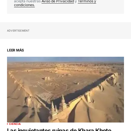
acepta nuestras
Aviso de Privacidad
y
Términos y
condiciones.
ADVERTISEMENT
Your Name
*
LEER MÁS
Your E-mail
*
Guardar mi nombre, correo electrónico y sitio
web en este navegador para la próxima vez que
haga un comentario.
SUBMIT COMMENT
CIENCIA
Las inquietantes ruinas de Khara Khoto