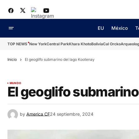
EU
México
T
TOP NEWS
New York
Central Park
Khara Khoto
Bolivia
Cal Orcko
Arqueolog
Inicio
El geoglifo submarino del lago Kootenay
MUNDO
El geoglifo submarino
by
America CF
24 septiembre, 2024