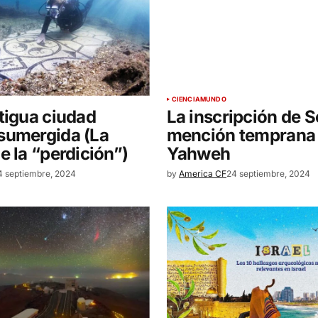
CIENCIA
MUNDO
tigua ciudad
La inscripción de S
sumergida (La
mención temprana
e la “perdición”)
Yahweh
4 septiembre, 2024
by
America CF
24 septiembre, 2024