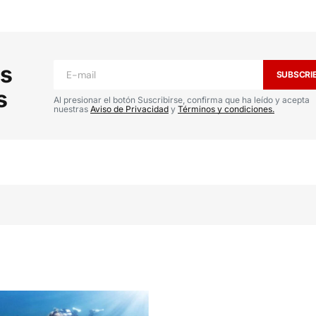
o no será publicada.
Los campos
*
as
SUBSCRI
s
Al presionar el botón Suscribirse, confirma que ha leído y acepta
nuestras
Aviso de Privacidad
y
Términos y condiciones.
Your E-mail
*
ónico y
la
io.