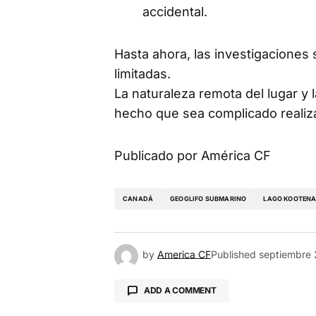
accidental.
Hasta ahora, las investigaciones 
limitadas.
La naturaleza remota del lugar y l
hecho que sea complicado realiza
Publicado por América CF
CANADÁ
GEOGLIFO SUBMARINO
LAGO KOOTEN
by
America CF
Published
septiembre
ADD A COMMENT