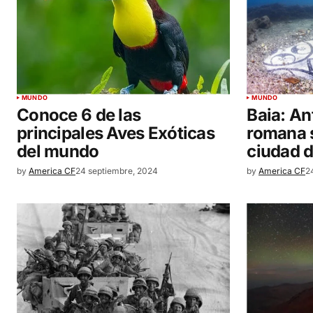
MUNDO
MUNDO
Conoce 6 de las
Baia: An
principales Aves Exóticas
romana 
del mundo
ciudad d
by
America CF
24 septiembre, 2024
by
America CF
2